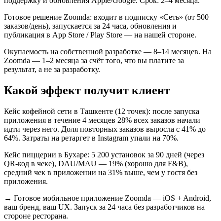
поддержку и обновления Apple/Google. Срок: 2–4 месяца.
Готовое решение Zoomda: входит в подписку «Сеть» (от 500
заказов/день), запускается за 24 часа, обновления и
публикация в App Store / Play Store — на нашей стороне.
Окупаемость на собственной разработке — 8–14 месяцев. На
Zoomda — 1–2 месяца за счёт того, что вы платите за
результат, а не за разработку.
Какой эффект получит клиент
Кейс кофейной сети в Ташкенте (12 точек): после запуска
приложения в течение 4 месяцев 28% всех заказов начали
идти через него. Доля повторных заказов выросла с 41% до
64%. Затраты на ретаргет в Instagram упали на 70%.
Кейс пиццерии в Бухаре: 5 200 установок за 90 дней (через
QR-код в чеке), DAU/MAU — 19% (хорошо для F&B),
средний чек в приложении на 31% выше, чем у гостя без
приложения.
→
Готовое мобильное приложение Zoomda — iOS + Android,
ваш бренд, ваш UX. Запуск за 24 часа без разработчиков на
стороне ресторана.