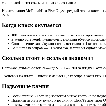
состав, добавляет соусы и напитки осознанно.
Исследования McDonald's и Five Guys: средний чек на киоске н
22%.
Когда киоск окупается
100+ заказов в час в часы пик — иначе киоск простаивает
В меню есть конфигурируемые позиции (бургер с дополн
Соотношение зала / кухни позволяет ставить 1 киоск на к
Ваш штат кассиров — 3+ человека, и хотя бы одного мож
Сколько стоит и сколько экономит
Hardware (тач-моноблок 21–24″): $1 200–2 200 за штуку. Софт 
Экономия на штате: 1 киоск замещает 0,7 кассира в часы пик. 
Подводные камни
Гости старше 50 лет на узбекском рынке часто не пользую
Принимать оплату нужно картой или Click/Payme через 
Чистка сенсорного экрана — 2 раза в день минимум, осо