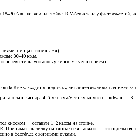
а 18–30% выше, чем на стойке. В Узбекистане у фастфуд-сетей, 
.
ениями, пицца с топингами).
аждые 30–40 кв.м.
но перевести на «помощь у киоска» вместо приёма.
Zoomda Kiosk: входит в подписку, нет лицензионных платежей за 
При зарплате кассира 4–5 млн сум/мес окупаемость hardware — 8–
тся киоском — оставьте 1–2 кассы на стойке.
QR. Принимать наличку на киоске невозможно — это отдельная 
бенно в фастфуде с жирными руками.