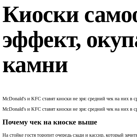
Киоски само
эффект, окуп
камни
McDonald's и KFC ставят киоски не зря: средний чек на них в 
McDonald's и KFC ставят киоски не зря: средний чек на них в 
Почему чек на киоске выше
На стойке гостя торопит очередь сзади и кассир, который зачи