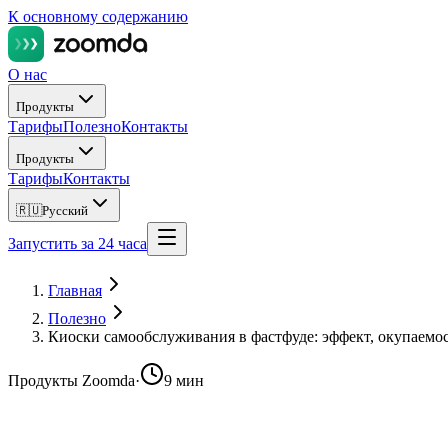
К основному содержанию
О нас
Продукты
Тарифы
Полезно
Контакты
Продукты
Тарифы
Контакты
🇷🇺
Русский
Запустить за 24 часа
Главная
Полезно
Киоски самообслуживания в фастфуде: эффект, окупаемо
Продукты Zoomda
·
9 мин