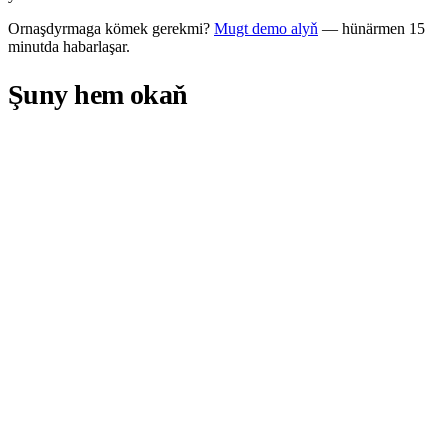
Ornaşdyrmaga kömek gerekmi?
Mugt demo alyň
— hünärmen 15
minutda habarlaşar.
Şuny hem okaň