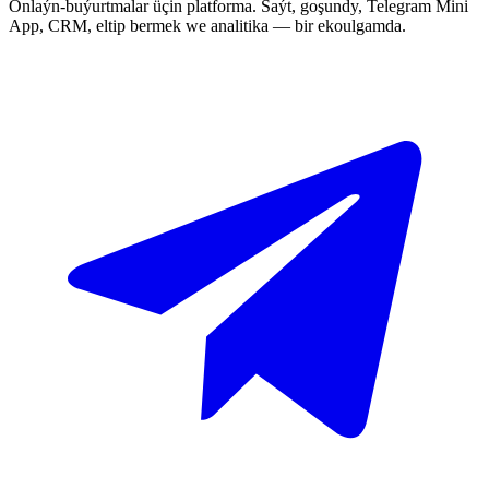
Onlaýn-buýurtmalar üçin platforma. Saýt, goşundy, Telegram Mini
App, CRM, eltip bermek we analitika — bir ekoulgamda.