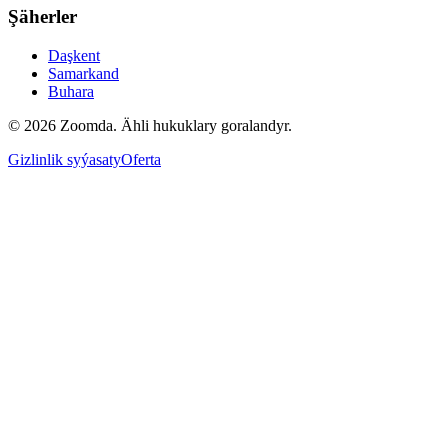
Şäherler
Daşkent
Samarkand
Buhara
© 2026 Zoomda. Ähli hukuklary goralandyr.
Gizlinlik syýasaty
Oferta