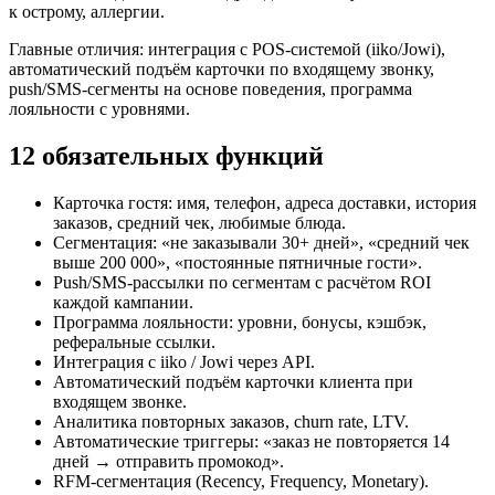
к острому, аллергии.
Главные отличия: интеграция с POS-системой (iiko/Jowi),
автоматический подъём карточки по входящему звонку,
push/SMS-сегменты на основе поведения, программа
лояльности с уровнями.
12 обязательных функций
Карточка гостя: имя, телефон, адреса доставки, история
заказов, средний чек, любимые блюда.
Сегментация: «не заказывали 30+ дней», «средний чек
выше 200 000», «постоянные пятничные гости».
Push/SMS-рассылки по сегментам с расчётом ROI
каждой кампании.
Программа лояльности: уровни, бонусы, кэшбэк,
реферальные ссылки.
Интеграция с iiko / Jowi через API.
Автоматический подъём карточки клиента при
входящем звонке.
Аналитика повторных заказов, churn rate, LTV.
Автоматические триггеры: «заказ не повторяется 14
дней → отправить промокод».
RFM-сегментация (Recency, Frequency, Monetary).