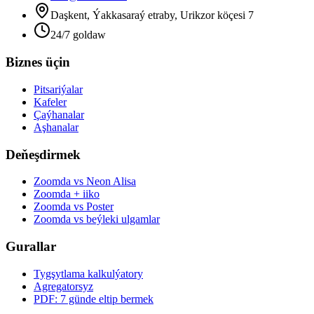
Daşkent, Ýakkasaraý etraby, Urikzor köçesi 7
24/7 goldaw
Biznes üçin
Pitsariýalar
Kafeler
Çaýhanalar
Aşhanalar
Deňeşdirmek
Zoomda vs Neon Alisa
Zoomda + iiko
Zoomda vs Poster
Zoomda vs beýleki ulgamlar
Gurallar
Tygşytlama kalkulýatory
Agregatorsyz
PDF: 7 günde eltip bermek