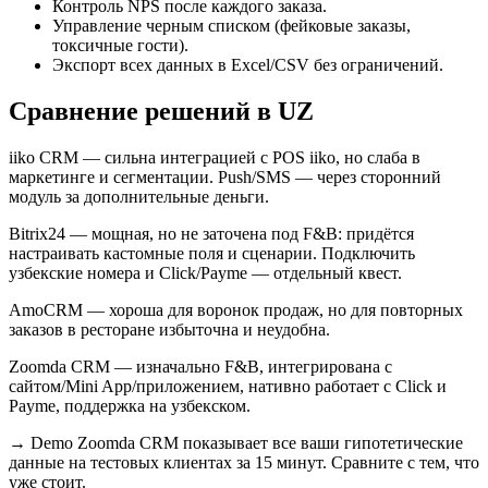
Контроль NPS после каждого заказа.
Управление черным списком (фейковые заказы,
токсичные гости).
Экспорт всех данных в Excel/CSV без ограничений.
Сравнение решений в UZ
iiko CRM — сильна интеграцией с POS iiko, но слаба в
маркетинге и сегментации. Push/SMS — через сторонний
модуль за дополнительные деньги.
Bitrix24 — мощная, но не заточена под F&B: придётся
настраивать кастомные поля и сценарии. Подключить
узбекские номера и Click/Payme — отдельный квест.
AmoCRM — хороша для воронок продаж, но для повторных
заказов в ресторане избыточна и неудобна.
Zoomda CRM — изначально F&B, интегрирована с
сайтом/Mini App/приложением, нативно работает с Click и
Payme, поддержка на узбекском.
→
Demo Zoomda CRM показывает все ваши гипотетические
данные на тестовых клиентах за 15 минут. Сравните с тем, что
уже стоит.