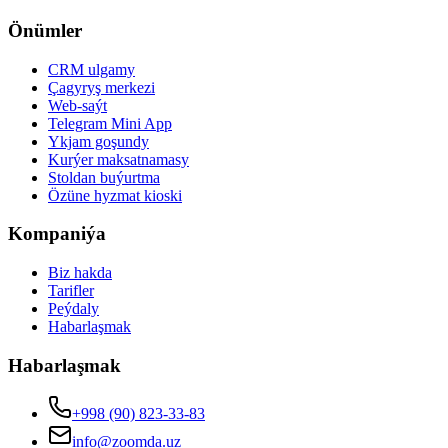
Önümler
CRM ulgamy
Çagyryş merkezi
Web-saýt
Telegram Mini App
Ykjam goşundy
Kurýer maksatnamasy
Stoldan buýurtma
Özüne hyzmat kioski
Kompaniýa
Biz hakda
Tarifler
Peýdaly
Habarlaşmak
Habarlaşmak
+998 (90) 823-33-83
info@zoomda.uz