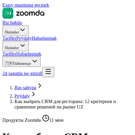
Esasy mazmuna geçmek
Biz hakda
Önümler
Tarifler
Peýdaly
Habarlaşmak
Önümler
Tarifler
Habarlaşmak
🇹🇲
Türkmençe
24 sagatda işe giriziň
Baş sahypa
Peýdaly
Как выбрать CRM для ресторана: 12 критериев и
сравнение решений на рынке UZ
Продукты Zoomda
·
11 мин